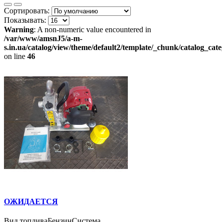
Сортировать:
Показывать:
Warning
: A non-numeric value encountered in
/var/www/amsnJ5/a-m-
s.in.ua/catalog/view/theme/default2/template/_chunk/catalog_ca
on line
46
ОЖИДАЕТСЯ
Вид топливаБензинСистема