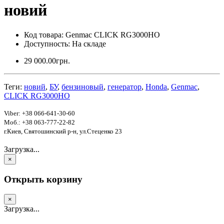
новий
Код товара: Genmac CLICK RG3000HO
Доступность: На складе
29 000.00грн.
Теги:
новий
,
БУ
,
бензиновый
,
генератор
,
Honda
,
Genmac
,
CLICK RG3000HO
Viber: +38 066-641-30-60
Моб.: +38 063-777-22-82
г.Киев, Святошинский р-н, ул.Стеценко 23
Загрузка...
×
Открыть корзину
×
Загрузка...