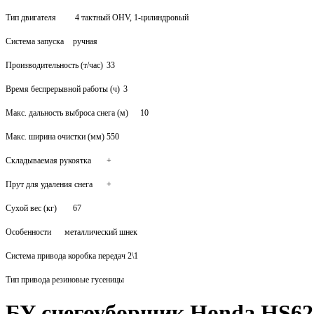
Тип двигателя
4 тактный OHV, 1-цилиндровый
Система запуска
ручная
Производительность (т/час)
33
Время беспрерывной работы (ч)
3
Макс. дальность выброса снега (м)
10
Макс. ширина очистки (мм)
550
Складываемая рукоятка
+
Прут для удаления снега
+
Сухой вес (кг)
67
Особенности
металлический шнек
Система привода коробка передач 2\1
Тип привода резиновые гусеницы
БУ снегоуборщик Honda HS62